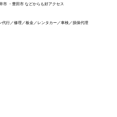
井市
・
豊田市
などからも好アクセス
ン代行／修理／板金／レンタカー／車検／損保代理