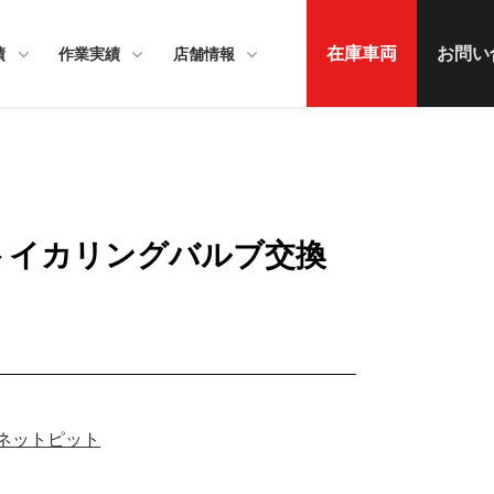
在庫車両
お問い
績
作業実績
店舗情報
ライトイカリングバルブ交換
ーネットピット