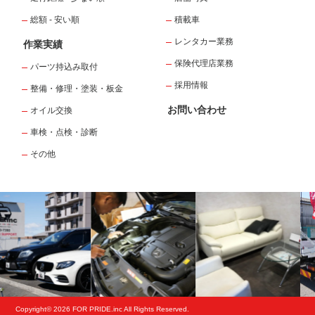
総額 - 安い順
積載車
レンタカー業務
作業実績
保険代理店業務
パーツ持込み取付
採用情報
整備・修理・塗装・板金
お問い合わせ
オイル交換
車検・点検・診断
その他
Copyright© 2026 FOR PRIDE.inc All Rights Reserved.