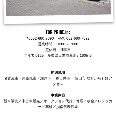
FOR PRIDE.inc
052-680-7390 FAX: 052-680-7392
営業時間：10:00～19:00
定休日：月曜日
〒470-0125
愛知県日進市赤池5-1805-B
周辺地域
名古屋市
・
尾張旭市
・
瀬戸市
・
春日井市
・
豊田市
などからも好ア
クセス
事業内容
新車販売／中古車販売／オークション代行／修理／板金／レンタカ
ー／車検／損保代理店業