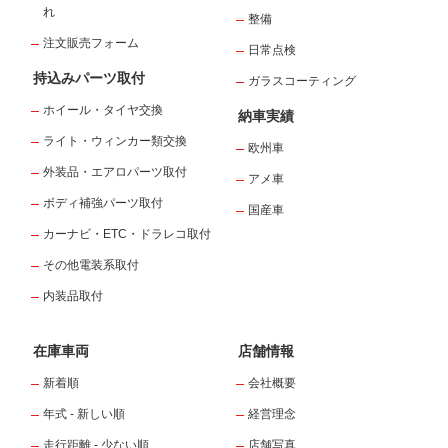
れ
整備
注文販売フォーム
日常点検
持込みパーツ取付
ガラスコーティング
ホイール・タイヤ交換
納車実績
ライト・ウィンカー類交換
欧州車
外装品・エアロパーツ取付
アメ車
ボディ補強パーツ取付
国産車
カーナビ・ETC・ドラレコ取付
その他電装系取付
内装品取付
在庫車両
店舗情報
新着順
会社概要
年式 - 新しい順
経営理念
走行距離 - 少ない順
店舗写真