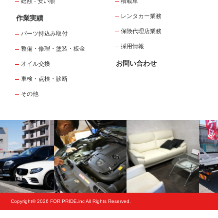
総額 - 安い順
積載車
レンタカー業務
作業実績
保険代理店業務
パーツ持込み取付
採用情報
整備・修理・塗装・板金
お問い合わせ
オイル交換
車検・点検・診断
その他
Copyright© 2026 FOR PRIDE.inc All Rights Reserved.