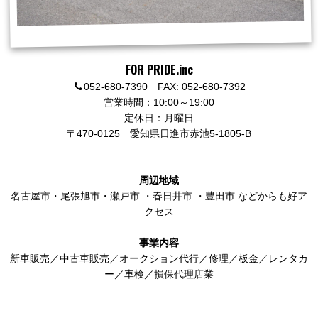
FOR PRIDE.inc
052-680-7390 FAX: 052-680-7392
営業時間：10:00～19:00
定休日：月曜日
〒470-0125
愛知県日進市赤池5-1805-B
周辺地域
名古屋市
・
尾張旭市
・
瀬戸市
・
春日井市
・
豊田市
などからも好ア
クセス
事業内容
新車販売／中古車販売／オークション代行／修理／板金／レンタカ
ー／車検／損保代理店業