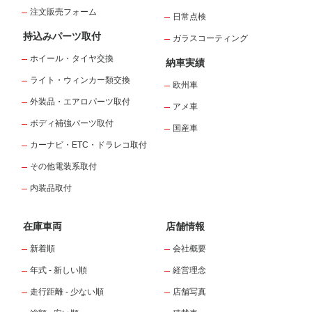
注文販売フォーム
日常点検
持込みパーツ取付
ガラスコーティング
ホイール・タイヤ交換
納車実績
ライト・ウィンカー類交換
欧州車
外装品・エアロパーツ取付
アメ車
ボディ補強パーツ取付
国産車
カーナビ・ETC・ドラレコ取付
その他電装系取付
内装品取付
在庫車両
店舗情報
新着順
会社概要
年式 - 新しい順
経営理念
走行距離 - 少ない順
店舗写真