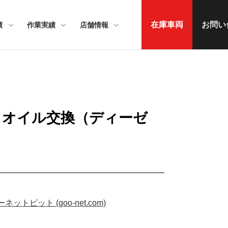
在庫車両
お問い
績
作業実績
店舗情報
3ｄ オイル交換（ディーゼ
ット (goo-net.com)