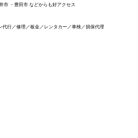
井市
・
豊田市
などからも好アクセス
ン代行／修理／板金／レンタカー／車検／損保代理