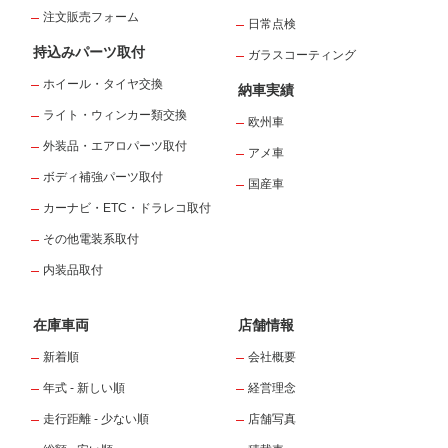
注文販売フォーム
日常点検
持込みパーツ取付
ガラスコーティング
ホイール・タイヤ交換
納車実績
ライト・ウィンカー類交換
欧州車
外装品・エアロパーツ取付
アメ車
ボディ補強パーツ取付
国産車
カーナビ・ETC・ドラレコ取付
その他電装系取付
内装品取付
在庫車両
店舗情報
新着順
会社概要
年式 - 新しい順
経営理念
走行距離 - 少ない順
店舗写真