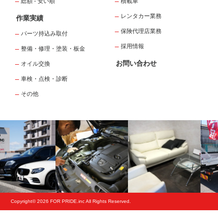
総額 - 安い順
積載車
レンタカー業務
作業実績
保険代理店業務
パーツ持込み取付
採用情報
整備・修理・塗装・板金
お問い合わせ
オイル交換
車検・点検・診断
その他
Copyright© 2026 FOR PRIDE.inc All Rights Reserved.