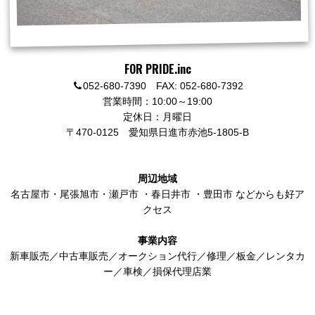
FOR PRIDE.inc
052-680-7390 FAX: 052-680-7392
営業時間：10:00～19:00
定休日：月曜日
〒470-0125
愛知県日進市赤池5-1805-B
周辺地域
名古屋市
・
尾張旭市
・
瀬戸市
・
春日井市
・
豊田市
などからも好ア
クセス
事業内容
新車販売／中古車販売／オークション代行／修理／板金／レンタカ
ー／車検／損保代理店業