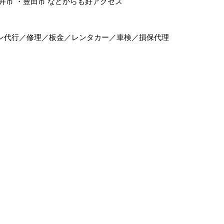
井市
・
豊田市
などからも好アクセス
ン代行／修理／板金／レンタカー／車検／損保代理