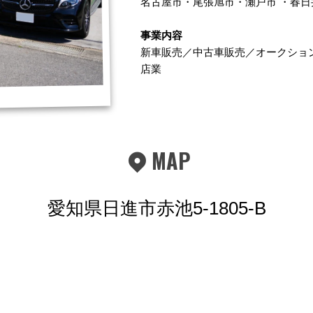
名古屋市
・
尾張旭市
・
瀬戸市
・
春日
事業内容
新車販売／中古車販売／オークショ
店業
MAP
愛知県日進市赤池5-1805-B