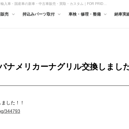
ンツ・輸入車・国産車の新車・中古車販売・買取・カスタム｜FOR PRID…
両販売
持込みパーツ取付
車検・修理・整備
納車実
C63にパナメリカーナグリル交換しまし
しました！！
log/344793