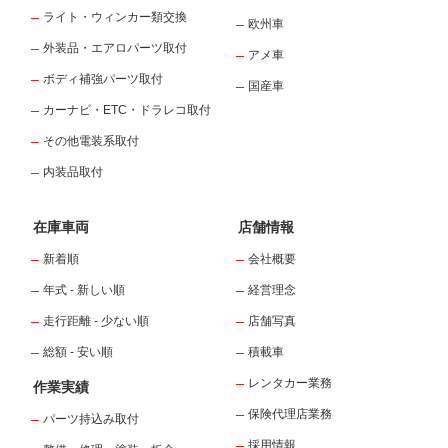
ライト・ウィンカー類交換
欧州車
外装品・エアロパーツ取付
アメ車
ボディ補強パーツ取付
国産車
カーナビ・ETC・ドラレコ取付
その他電装系取付
内装品取付
在庫車両
店舗情報
新着順
会社概要
年式 - 新しい順
経営理念
走行距離 - 少ない順
店舗写真
総額 - 安い順
積載車
レンタカー業務
作業実績
保険代理店業務
パーツ持込み取付
採用情報