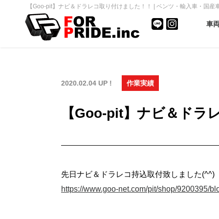
【Goo-pit】ナビ＆ドラレコ取り付けました！！ | ベンツ・輸入車・国産車
車
2020.02.04 UP !
作業実績
【Goo-pit】ナビ＆ド
先日ナビ＆ドラレコ持込取付致しました(^^)
https://www.goo-net.com/pit/shop/9200395/b