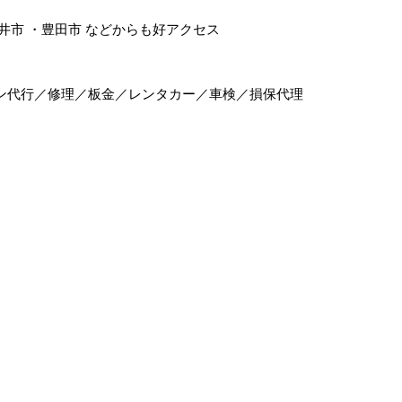
井市
・
豊田市
などからも好アクセス
ン代行／修理／板金／レンタカー／車検／損保代理