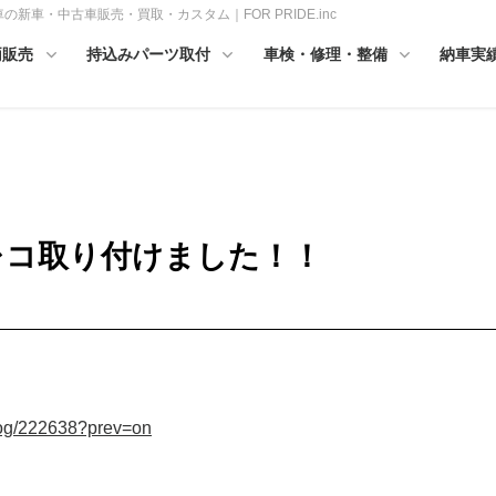
の新車・中古車販売・買取・カスタム｜FOR PRIDE.inc
両販売
持込みパーツ取付
車検・修理・整備
納車実
ラレコ取り付けました！！
log/222638?prev=on