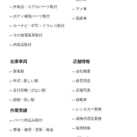
外装品・エアロパーツ取付
アメ車
ボディ補強パーツ取付
国産車
カーナビ・ETC・ドラレコ取付
その他電装系取付
内装品取付
在庫車両
店舗情報
新着順
会社概要
年式 - 新しい順
経営理念
走行距離 - 少ない順
店舗写真
総額 - 安い順
積載車
レンタカー業務
作業実績
保険代理店業務
パーツ持込み取付
採用情報
整備・修理・塗装・板金