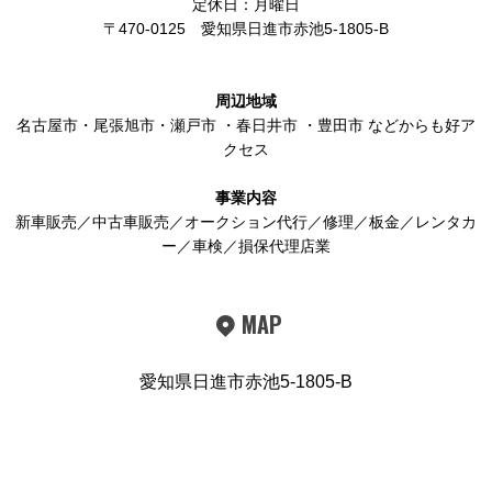
定休日：月曜日
〒470-0125
愛知県日進市赤池5-1805-B
周辺地域
名古屋市
・
尾張旭市
・
瀬戸市
・
春日井市
・
豊田市
などからも好ア
クセス
事業内容
新車販売／中古車販売／オークション代行／修理／板金／レンタカ
ー／車検／損保代理店業
MAP
愛知県日進市赤池5-1805-B