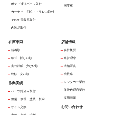
ボディ補強パーツ取付
国産車
カーナビ・ETC・ドラレコ取付
その他電装系取付
内装品取付
在庫車両
店舗情報
新着順
会社概要
年式 - 新しい順
経営理念
走行距離 - 少ない順
店舗写真
総額 - 安い順
積載車
レンタカー業務
作業実績
保険代理店業務
パーツ持込み取付
採用情報
整備・修理・塗装・板金
お問い合わせ
オイル交換