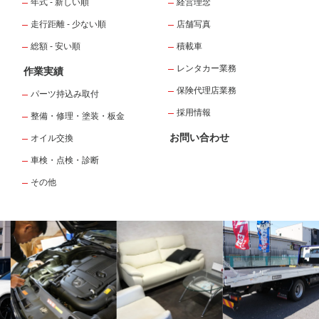
年式 - 新しい順
経営理念
走行距離 - 少ない順
店舗写真
総額 - 安い順
積載車
レンタカー業務
作業実績
保険代理店業務
パーツ持込み取付
採用情報
整備・修理・塗装・板金
お問い合わせ
オイル交換
車検・点検・診断
その他