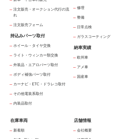
修理
注文販売・オークション代行の流
れ
整備
注文販売フォーム
日常点検
持込みパーツ取付
ガラスコーティング
ホイール・タイヤ交換
納車実績
ライト・ウィンカー類交換
欧州車
外装品・エアロパーツ取付
アメ車
ボディ補強パーツ取付
国産車
カーナビ・ETC・ドラレコ取付
その他電装系取付
内装品取付
在庫車両
店舗情報
新着順
会社概要