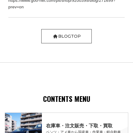
https://www.goo-net.com/pit/shop/9200395/blog/271699?
prev=on
BLOGTOP
CONTENTS MENU
在庫車・注文販売・下取・買取
ベンツ・アメ車から国産車・作業車・軽自動車