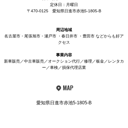
定休日：月曜日
〒470-0125
愛知県日進市赤池5-1805-B
周辺地域
名古屋市
・
尾張旭市
・
瀬戸市
・
春日井市
・
豊田市
などからも好ア
クセス
事業内容
新車販売／中古車販売／オークション代行／修理／板金／レンタカ
ー／車検／損保代理店業
MAP
愛知県日進市赤池5-1805-B