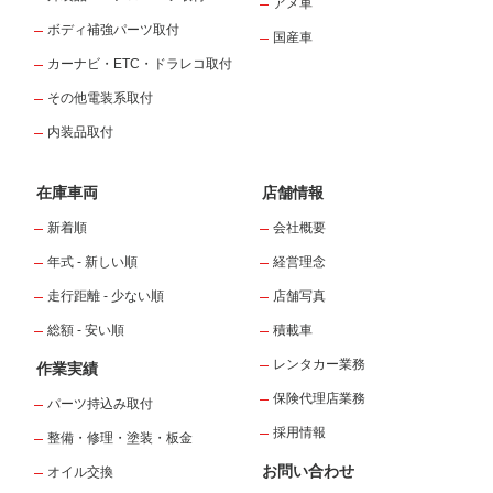
アメ車
ボディ補強パーツ取付
国産車
カーナビ・ETC・ドラレコ取付
その他電装系取付
内装品取付
在庫車両
店舗情報
新着順
会社概要
年式 - 新しい順
経営理念
走行距離 - 少ない順
店舗写真
総額 - 安い順
積載車
レンタカー業務
作業実績
保険代理店業務
パーツ持込み取付
採用情報
整備・修理・塗装・板金
お問い合わせ
オイル交換