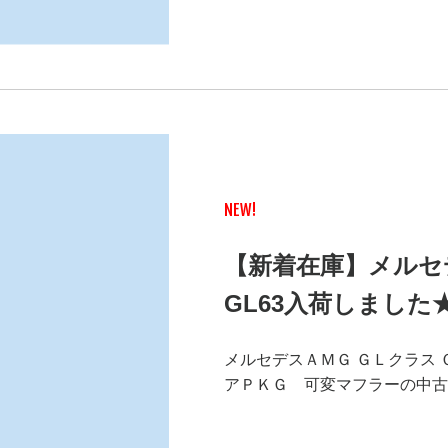
NEW!
【新着在庫】メル
GL63入荷しました
メルセデスＡＭＧ ＧＬクラス
アＰＫＧ 可変マフラーの中古車｜グ