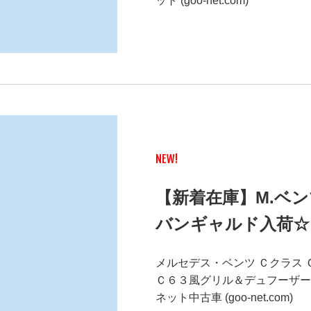
ット (goo-net.com)
NEW!
【新着在庫】M.ベ
バンギャルド入荷☆
メルセデス・ベンツ Ｃクラス
Ｃ６３風グリル＆デュフーザー
ネット中古車 (goo-net.com)