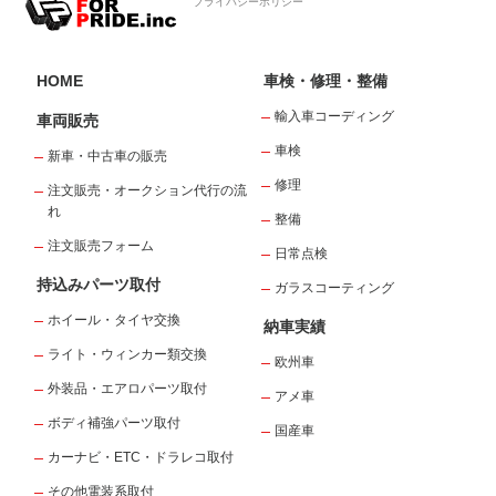
プライバシーポリシー
HOME
車検・修理・整備
輸入車コーディング
車両販売
車検
新車・中古車の販売
修理
注文販売・オークション代行の流
れ
整備
注文販売フォーム
日常点検
持込みパーツ取付
ガラスコーティング
ホイール・タイヤ交換
納車実績
ライト・ウィンカー類交換
欧州車
外装品・エアロパーツ取付
アメ車
ボディ補強パーツ取付
国産車
カーナビ・ETC・ドラレコ取付
その他電装系取付