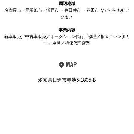
周辺地域
名古屋市
・
尾張旭市
・
瀬戸市
・
春日井市
・
豊田市
などからも好ア
クセス
事業内容
新車販売／中古車販売／オークション代行／修理／板金／レンタカ
ー／車検／損保代理店業
MAP
愛知県日進市赤池5-1805-B