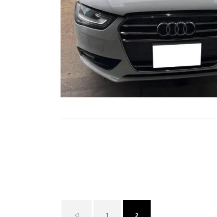
◁
1
2