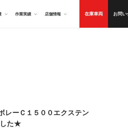
在庫車両
お問い
績
作業実績
店舗情報
ボレーＣ１５００エクステン
した★