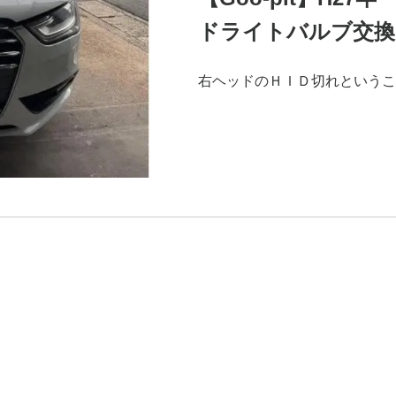
ドライトバルブ交換
右ヘッドのＨＩＤ切れというこ