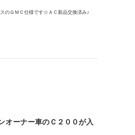
スのＧＭＣ仕様です☆ＡＣ新品交換済み♪
ンオーナー車のＣ２００が入