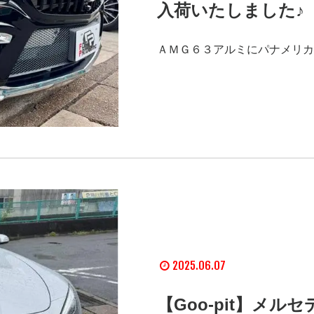
入荷いたしました♪
ＡＭＧ６３アルミにパナメリカ
2025.06.07
【Goo-pit】メ