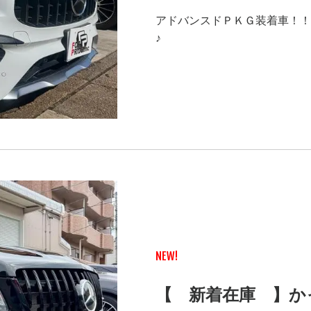
アドバンスドＰＫＧ装着車！！
♪
NEW!
【 新着在庫 】か