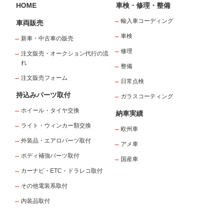
HOME
車検・修理・整備
輸入車コーディング
車両販売
車検
新車・中古車の販売
修理
注文販売・オークション代行の流
れ
整備
注文販売フォーム
日常点検
持込みパーツ取付
ガラスコーティング
ホイール・タイヤ交換
納車実績
ライト・ウィンカー類交換
欧州車
外装品・エアロパーツ取付
アメ車
ボディ補強パーツ取付
国産車
カーナビ・ETC・ドラレコ取付
その他電装系取付
内装品取付