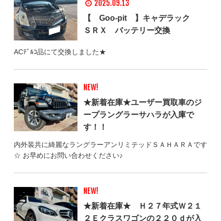
2025.09.13
【 Goo-pit 】キャデラック
ＳＲＸ バッテリー交換
ACﾃﾞﾙｺ品にて交換しました★
NEW!
★新着在庫★ユーザー買取車のジ
ープラングラーサハラが入庫で
す！！
内外装共に綺麗なラングラーアンリミテッドＳＡＨＡＲＡです
☆ お早めにお問い合わせください♪
NEW!
★新着在庫★ Ｈ２７年式Ｗ２１
２Ｅクラスワゴンの２２０ｄが入