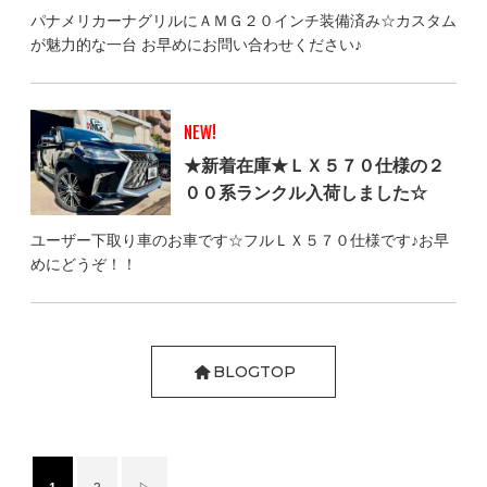
パナメリカーナグリルにＡＭＧ２０インチ装備済み☆カスタム
が魅力的な一台 お早めにお問い合わせください♪
NEW!
★新着在庫★ＬＸ５７０仕様の２
００系ランクル入荷しました☆
ユーザー下取り車のお車です☆フルＬＸ５７０仕様です♪お早
めにどうぞ！！
BLOGTOP