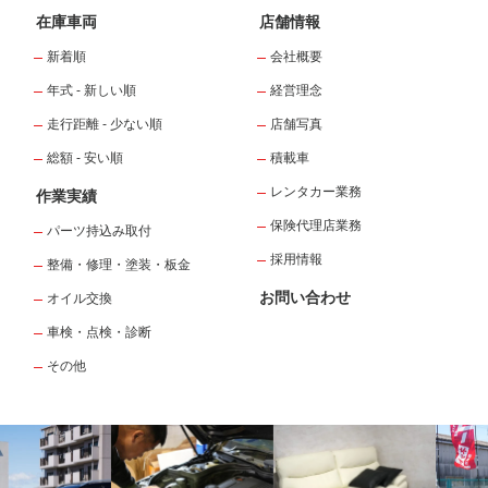
在庫車両
店舗情報
新着順
会社概要
年式 - 新しい順
経営理念
走行距離 - 少ない順
店舗写真
総額 - 安い順
積載車
レンタカー業務
作業実績
保険代理店業務
パーツ持込み取付
採用情報
整備・修理・塗装・板金
お問い合わせ
オイル交換
車検・点検・診断
その他