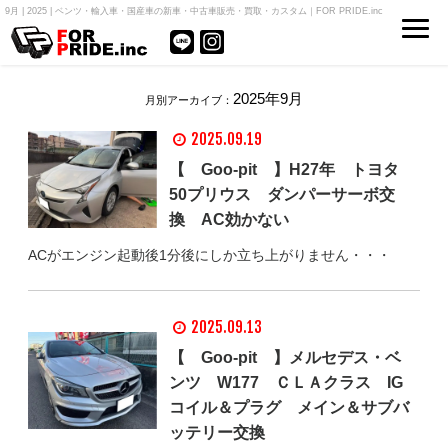
9月 | 2025 | ベンツ・輸入車・国産車の新車・中古車販売・買取・カスタム｜FOR PRIDE.inc
2025年9月
月別アーカイブ：
2025.09.19
【 Goo-pit 】H27年 トヨタ
50プリウス ダンパーサーボ交
換 AC効かない
ACがエンジン起動後1分後にしか立ち上がりません・・・
2025.09.13
【 Goo-pit 】メルセデス・ベ
ンツ W177 ＣＬＡクラス IG
コイル＆プラグ メイン＆サブバ
ッテリー交換