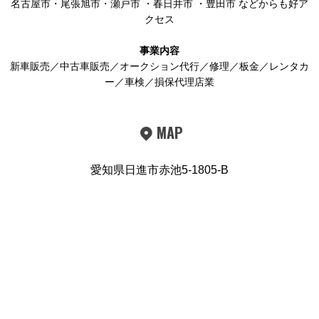
名古屋市
・
尾張旭市
・
瀬戸市
・
春日井市
・
豊田市
などからも好ア
クセス
事業内容
新車販売／中古車販売／オークション代行／修理／板金／レンタカ
ー／車検／損保代理店業
MAP
愛知県日進市赤池5-1805-B