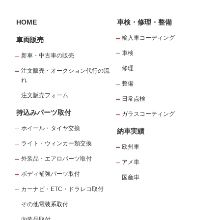
HOME
車検・修理・整備
輸入車コーディング
車両販売
車検
新車・中古車の販売
修理
注文販売・オークション代行の流
れ
整備
注文販売フォーム
日常点検
持込みパーツ取付
ガラスコーティング
ホイール・タイヤ交換
納車実績
ライト・ウィンカー類交換
欧州車
外装品・エアロパーツ取付
アメ車
ボディ補強パーツ取付
国産車
カーナビ・ETC・ドラレコ取付
その他電装系取付
内装品取付