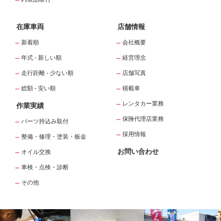
在庫車両
店舗情報
新着順
会社概要
年式 - 新しい順
経営理念
走行距離 - 少ない順
店舗写真
総額 - 安い順
積載車
レンタカー業務
作業実績
保険代理店業務
パーツ持込み取付
採用情報
整備・修理・塗装・板金
お問い合わせ
オイル交換
車検・点検・診断
その他