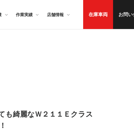
在庫車両
お問い
績
作業実績
店舗情報
ても綺麗なＷ２１１Ｅクラス
！