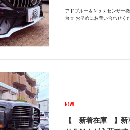
アドブルー＆Ｎｏｘセンサー撤
台☆ お早めにお問い合わせくだ
NEW!
【 新着在庫 】新