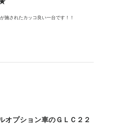
★
が施されたカッコ良い一台です！！
ルオプション車のＧＬＣ２２