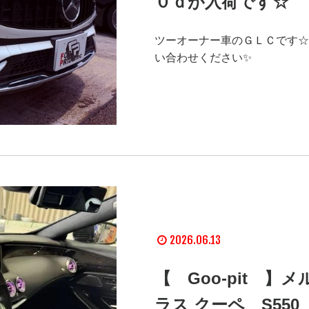
０ｄが入荷です☆
ツーオーナー車のＧＬＣです☆
い合わせください✨
2026.06.13
【 Goo-pit 】
ラス クーペ S55