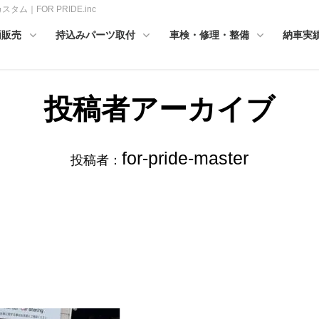
タム｜FOR PRIDE.inc
両販売
持込みパーツ取付
車検・修理・整備
納車実
投稿者アーカイブ
for-pride-master
投稿者：