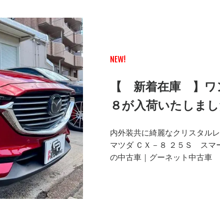
NEW!
【 新着在庫 】ワ
８が入荷いたしまし
内外装共に綺麗なクリスタルレ
マツダ ＣＸ－８ ２５Ｓ ス
の中古車｜グーネット中古車