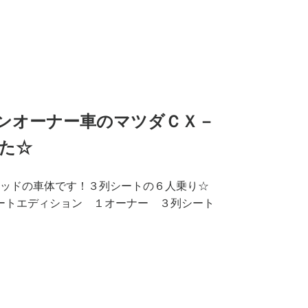
ンオーナー車のマツダＣＸ－
た☆
ッドの車体です！３列シートの６人乗り☆
マートエディション １オーナー ３列シート