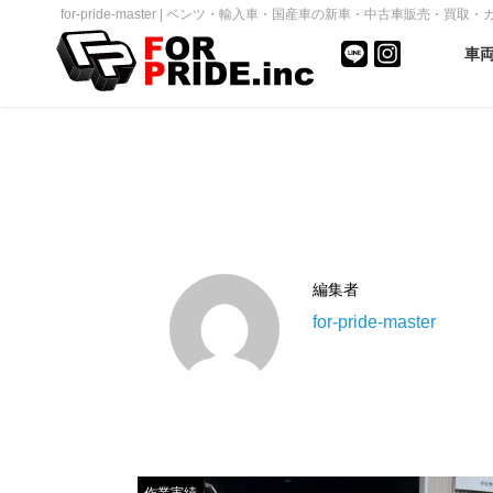
for-pride-master | ベンツ・輸入車・国産車の新車・中古車販売・買取・カス
車
編集者
for-pride-master