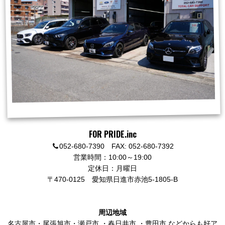
FOR PRIDE.inc
052-680-7390 FAX: 052-680-7392
営業時間：10:00～19:00
定休日：月曜日
〒470-0125
愛知県日進市赤池5-1805-B
周辺地域
名古屋市
・
尾張旭市
・
瀬戸市
・
春日井市
・
豊田市
などからも好ア