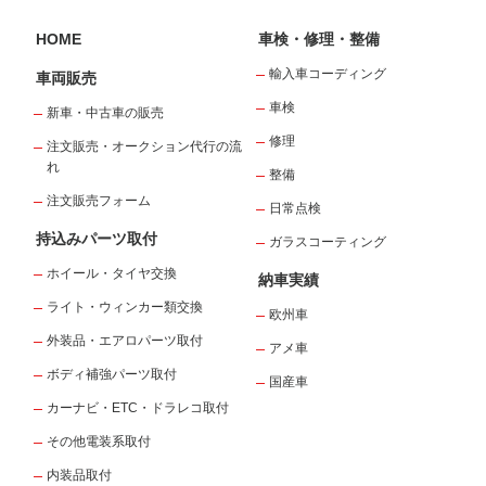
HOME
車検・修理・整備
輸入車コーディング
車両販売
車検
新車・中古車の販売
修理
注文販売・オークション代行の流
れ
整備
注文販売フォーム
日常点検
持込みパーツ取付
ガラスコーティング
ホイール・タイヤ交換
納車実績
ライト・ウィンカー類交換
欧州車
外装品・エアロパーツ取付
アメ車
ボディ補強パーツ取付
国産車
カーナビ・ETC・ドラレコ取付
その他電装系取付
内装品取付