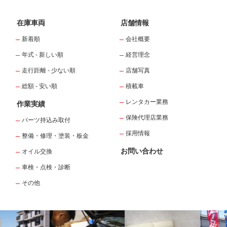
在庫車両
店舗情報
新着順
会社概要
年式 - 新しい順
経営理念
走行距離 - 少ない順
店舗写真
総額 - 安い順
積載車
レンタカー業務
作業実績
保険代理店業務
パーツ持込み取付
採用情報
整備・修理・塗装・板金
お問い合わせ
オイル交換
車検・点検・診断
その他