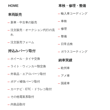
HOME
車検・修理・整備
輸入車コーディング
車両販売
車検
新車・中古車の販売
修理
注文販売・オークション代行の流
れ
整備
注文販売フォーム
日常点検
持込みパーツ取付
ガラスコーティング
ホイール・タイヤ交換
納車実績
ライト・ウィンカー類交換
欧州車
外装品・エアロパーツ取付
アメ車
ボディ補強パーツ取付
国産車
カーナビ・ETC・ドラレコ取付
その他電装系取付
内装品取付