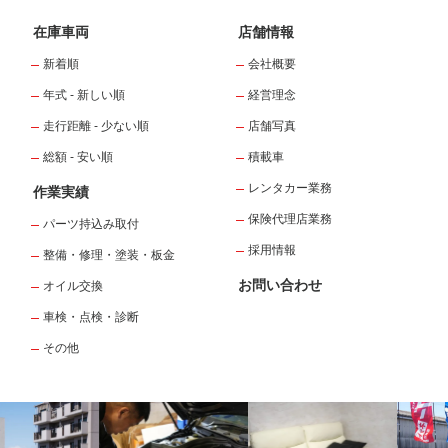
在庫車両
店舗情報
新着順
会社概要
年式 - 新しい順
経営理念
走行距離 - 少ない順
店舗写真
総額 - 安い順
積載車
レンタカー業務
作業実績
保険代理店業務
パーツ持込み取付
採用情報
整備・修理・塗装・板金
お問い合わせ
オイル交換
車検・点検・診断
その他