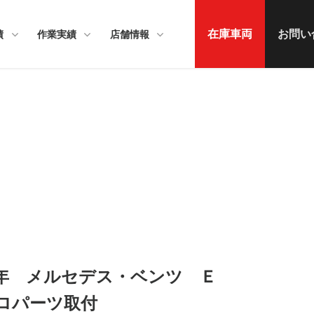
在庫車両
お問い
績
作業実績
店舗情報
】R5年 メルセデス・ベンツ Ｅ
ロパーツ取付