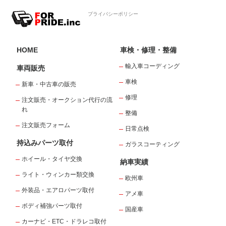
プライバシーポリシー
HOME
車検・修理・整備
輸入車コーディング
車両販売
車検
新車・中古車の販売
修理
注文販売・オークション代行の流
れ
整備
注文販売フォーム
日常点検
持込みパーツ取付
ガラスコーティング
ホイール・タイヤ交換
納車実績
ライト・ウィンカー類交換
欧州車
外装品・エアロパーツ取付
アメ車
ボディ補強パーツ取付
国産車
カーナビ・ETC・ドラレコ取付