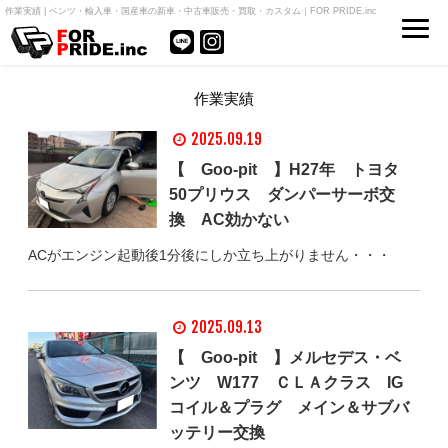
作業実績 | ベンツ・輸入車・国産車の新車・中古車販売・買取・カスタム｜FOR PRIDE.inc
作業実績
2025.09.19
【 Goo-pit 】H27年 トヨタ
50プリウス ダンパーサーボ交
換 AC効かない
ACがエンジン起動後1分後にしか立ち上がりません・・・
2025.09.13
【 Goo-pit 】メルセデス・ベ
ンツ W177 ＣＬＡクラス IG
コイル＆プラグ メイン＆サブバ
ッテリー交換