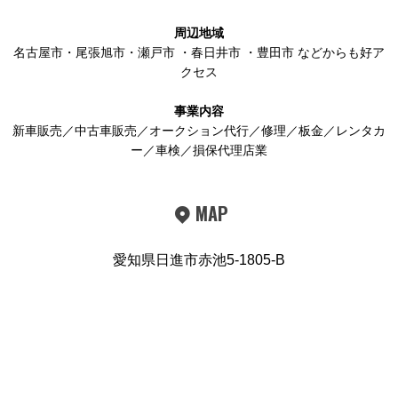
周辺地域
名古屋市
・
尾張旭市
・
瀬戸市
・
春日井市
・
豊田市
などからも好ア
クセス
事業内容
新車販売／中古車販売／オークション代行／修理／板金／レンタカ
ー／車検／損保代理店業
MAP
愛知県日進市赤池5-1805-B