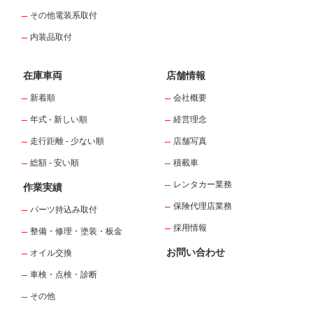
その他電装系取付
内装品取付
在庫車両
店舗情報
新着順
会社概要
年式 - 新しい順
経営理念
走行距離 - 少ない順
店舗写真
総額 - 安い順
積載車
レンタカー業務
作業実績
保険代理店業務
パーツ持込み取付
採用情報
整備・修理・塗装・板金
お問い合わせ
オイル交換
車検・点検・診断
その他