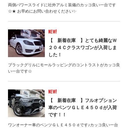
両側パワースライドに社外アルミ装備のカッコ良い一台です
☆★ お早めにお問い合わせください✨
NEW!
【 新着在庫 】とても綺麗なＷ
２０４Ｃクラスワゴンが入荷しま
した！
ブラックグリルにモールラッピングのコントラストがカッコ良
い一台です☆
NEW!
【 新着在庫 】フルオプション
車のベンツＧＬＥ４５０ｄが入荷
です！！
ワンオーナー車のベンツＧＬＥ４５０ｄです♪カッコ良い一台