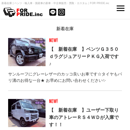
新着在庫 | ベンツ・輸入車・国産車の新車・中古車販売・買取・カスタム｜FOR PRIDE.inc
新着在庫
NEW!
【 新着在庫 】ベンツＧ３５０
ｄラグジュアリーＰＫＧ入荷です
♪
サンルーフにグレーレザーのカッコ良いお車です☆タイヤもバ
リ溝のお得な一台★ お早めにお問い合わせください✨
NEW!
【 新着在庫 】ユーザー下取り
車のアトレーＲＳ４ＷＤが入庫で
す！！