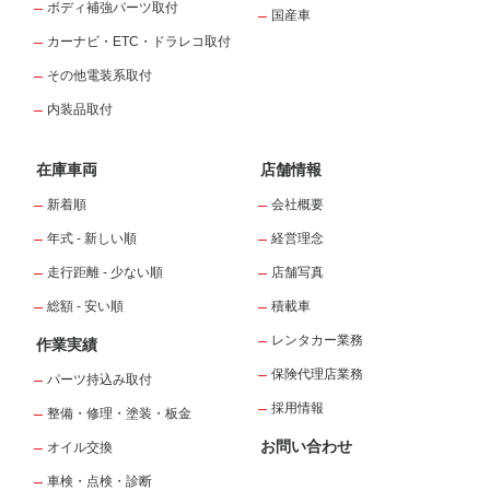
ボディ補強パーツ取付
国産車
カーナビ・ETC・ドラレコ取付
その他電装系取付
内装品取付
在庫車両
店舗情報
新着順
会社概要
年式 - 新しい順
経営理念
走行距離 - 少ない順
店舗写真
総額 - 安い順
積載車
レンタカー業務
作業実績
保険代理店業務
パーツ持込み取付
採用情報
整備・修理・塗装・板金
お問い合わせ
オイル交換
車検・点検・診断