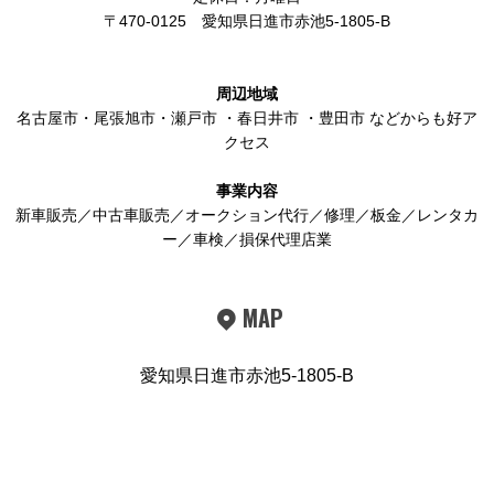
〒470-0125
愛知県日進市赤池5-1805-B
周辺地域
名古屋市
・
尾張旭市
・
瀬戸市
・
春日井市
・
豊田市
などからも好ア
クセス
事業内容
新車販売／中古車販売／オークション代行／修理／板金／レンタカ
ー／車検／損保代理店業
MAP
愛知県日進市赤池5-1805-B