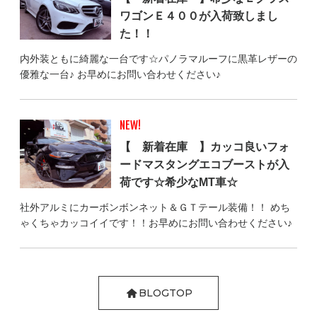
ワゴンＥ４００が入荷致しまし
た！！
内外装ともに綺麗な一台です☆パノラマルーフに黒革レザーの
優雅な一台♪ お早めにお問い合わせください♪
NEW!
【 新着在庫 】カッコ良いフォ
ードマスタングエコブーストが入
荷です☆希少なMT車☆
社外アルミにカーボンボンネット＆ＧＴテール装備！！ めち
ゃくちゃカッコイイです！！お早めにお問い合わせください♪
BLOGTOP