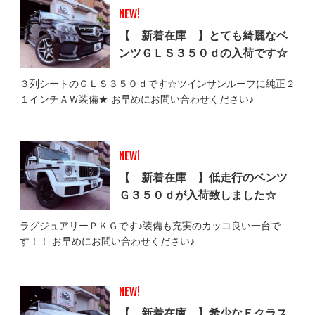
NEW!
【 新着在庫 】とても綺麗なベ
ンツＧＬＳ３５０ｄの入荷です☆
３列シートのＧＬＳ３５０ｄです☆ツインサンルーフに純正２
１インチＡＷ装備★ お早めにお問い合わせください♪
NEW!
【 新着在庫 】低走行のベンツ
Ｇ３５０ｄが入荷致しました☆
ラグジュアリーＰＫＧです♪装備も充実のカッコ良い一台で
す！！ お早めにお問い合わせください♪
NEW!
【 新着在庫 】希少なＥクラス