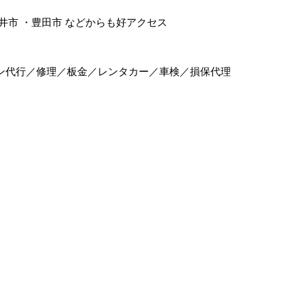
井市
・
豊田市
などからも好アクセス
ン代行／修理／板金／レンタカー／車検／損保代理