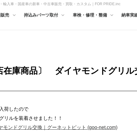
輸入車・国産車の新車・中古車販売・買取・カスタム｜FOR PRIDE.inc
両販売
持込みパーツ取付
車検・修理・整備
納車実
店在庫商品〕 ダイヤモンドグリル
入荷したので
グリルを装着させました！！
ドグリル交換｜グーネットピット (goo-net.com)