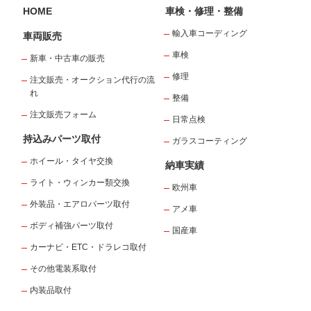
HOME
車検・修理・整備
輸入車コーディング
車両販売
車検
新車・中古車の販売
修理
注文販売・オークション代行の流
れ
整備
注文販売フォーム
日常点検
持込みパーツ取付
ガラスコーティング
ホイール・タイヤ交換
納車実績
ライト・ウィンカー類交換
欧州車
外装品・エアロパーツ取付
アメ車
ボディ補強パーツ取付
国産車
カーナビ・ETC・ドラレコ取付
その他電装系取付
内装品取付