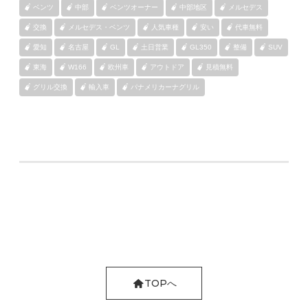
ベンツ
中部
ベンツオーナー
中部地区
メルセデス
交換
メルセデス・ベンツ
人気車種
安い
代車無料
愛知
名古屋
GL
土日営業
GL350
整備
SUV
東海
W166
欧州車
アウトドア
見積無料
グリル交換
輸入車
パナメリカーナグリル
TOPへ