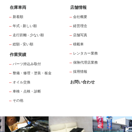
在庫車両
店舗情報
新着順
会社概要
年式 - 新しい順
経営理念
走行距離 - 少ない順
店舗写真
総額 - 安い順
積載車
レンタカー業務
作業実績
保険代理店業務
パーツ持込み取付
採用情報
整備・修理・塗装・板金
お問い合わせ
オイル交換
車検・点検・診断
その他