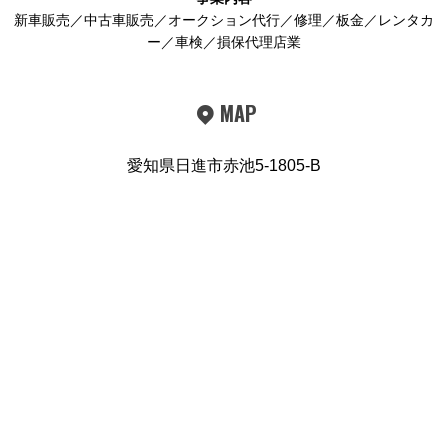
新車販売／中古車販売／オークション代行／修理／板金／レンタカ
ー／車検／損保代理店業
MAP
愛知県日進市赤池5-1805-B