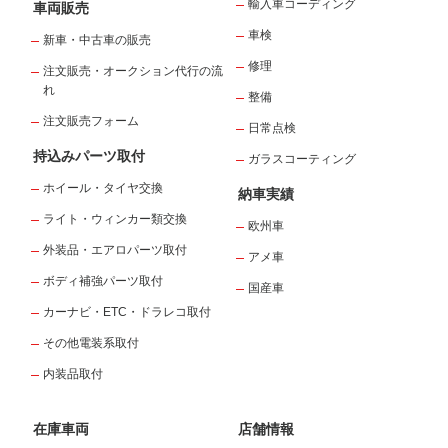
輸入車コーディング
車両販売
車検
新車・中古車の販売
修理
注文販売・オークション代行の流
れ
整備
注文販売フォーム
日常点検
持込みパーツ取付
ガラスコーティング
ホイール・タイヤ交換
納車実績
ライト・ウィンカー類交換
欧州車
外装品・エアロパーツ取付
アメ車
ボディ補強パーツ取付
国産車
カーナビ・ETC・ドラレコ取付
その他電装系取付
内装品取付
在庫車両
店舗情報