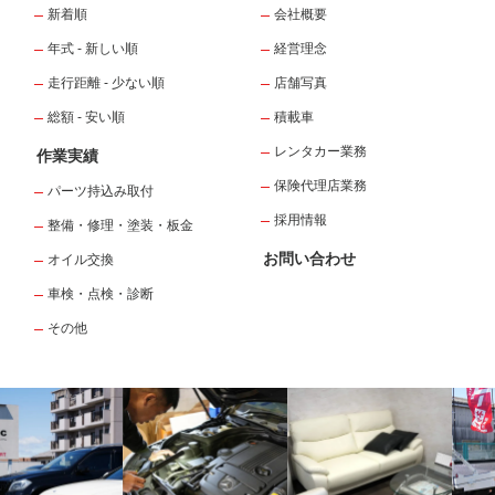
新着順
会社概要
年式 - 新しい順
経営理念
走行距離 - 少ない順
店舗写真
総額 - 安い順
積載車
レンタカー業務
作業実績
保険代理店業務
パーツ持込み取付
採用情報
整備・修理・塗装・板金
お問い合わせ
オイル交換
車検・点検・診断
その他