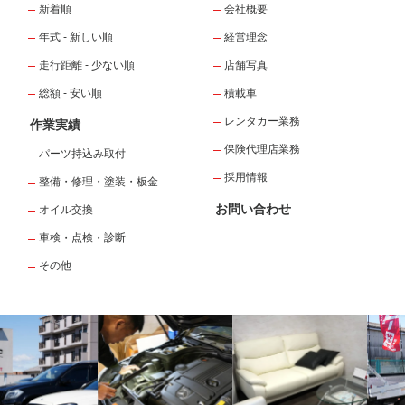
新着順
会社概要
年式 - 新しい順
経営理念
走行距離 - 少ない順
店舗写真
総額 - 安い順
積載車
レンタカー業務
作業実績
保険代理店業務
パーツ持込み取付
採用情報
整備・修理・塗装・板金
お問い合わせ
オイル交換
車検・点検・診断
その他