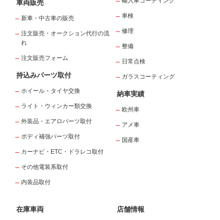
輸入車コーディング
車両販売
車検
新車・中古車の販売
修理
注文販売・オークション代行の流
れ
整備
注文販売フォーム
日常点検
持込みパーツ取付
ガラスコーティング
ホイール・タイヤ交換
納車実績
ライト・ウィンカー類交換
欧州車
外装品・エアロパーツ取付
アメ車
ボディ補強パーツ取付
国産車
カーナビ・ETC・ドラレコ取付
その他電装系取付
内装品取付
在庫車両
店舗情報