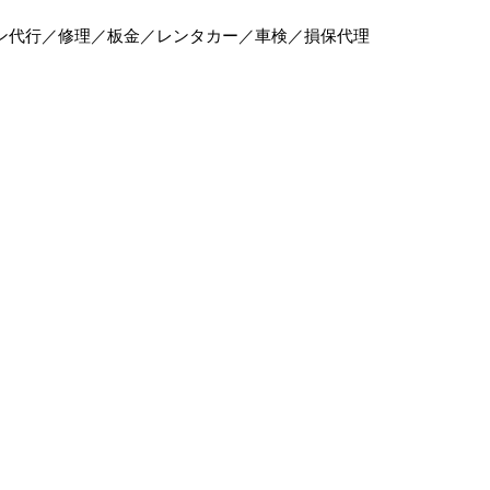
ン代行／修理／板金／レンタカー／車検／損保代理