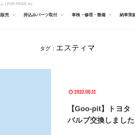
R PRIDE.inc
両販売
持込みパーツ取付
車検・修理・整備
納車実
エスティマ
タグ：
2023.06.11
【Goo-pit】ト
バルブ交換しました