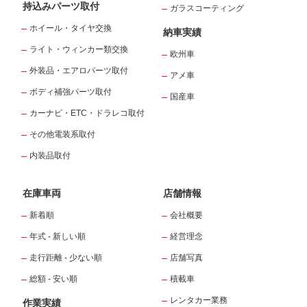
持込みパーツ取付
ガラスコーティング
ホイール・タイヤ交換
納車実績
ライト・ウィンカー類交換
欧州車
外装品・エアロパーツ取付
アメ車
ボディ補強パーツ取付
国産車
カーナビ・ETC・ドラレコ取付
その他電装系取付
内装品取付
在庫車両
店舗情報
新着順
会社概要
年式 - 新しい順
経営理念
走行距離 - 少ない順
店舗写真
総額 - 安い順
積載車
レンタカー業務
作業実績