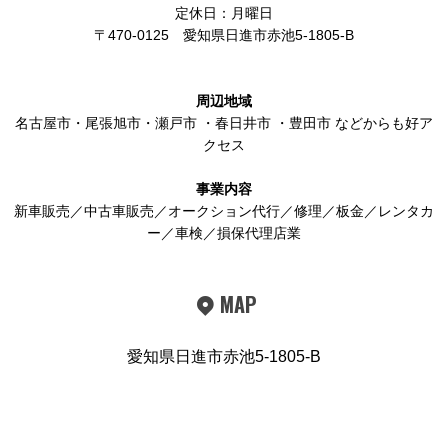
定休日：月曜日
〒470-0125
愛知県日進市赤池5-1805-B
周辺地域
名古屋市
・
尾張旭市
・
瀬戸市
・
春日井市
・
豊田市
などからも好ア
クセス
事業内容
新車販売／中古車販売／オークション代行／修理／板金／レンタカ
ー／車検／損保代理店業
MAP
愛知県日進市赤池5-1805-B