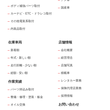
アメ車
ボディ補強パーツ取付
国産車
カーナビ・ETC・ドラレコ取付
その他電装系取付
内装品取付
在庫車両
店舗情報
新着順
会社概要
年式 - 新しい順
経営理念
走行距離 - 少ない順
店舗写真
総額 - 安い順
積載車
レンタカー業務
作業実績
保険代理店業務
パーツ持込み取付
採用情報
整備・修理・塗装・板金
お問い合わせ
オイル交換