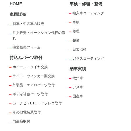
HOME
車検・修理・整備
輸入車コーディング
車両販売
車検
新車・中古車の販売
修理
注文販売・オークション代行の流
れ
整備
注文販売フォーム
日常点検
持込みパーツ取付
ガラスコーティング
ホイール・タイヤ交換
納車実績
ライト・ウィンカー類交換
欧州車
外装品・エアロパーツ取付
アメ車
ボディ補強パーツ取付
国産車
カーナビ・ETC・ドラレコ取付
その他電装系取付
内装品取付