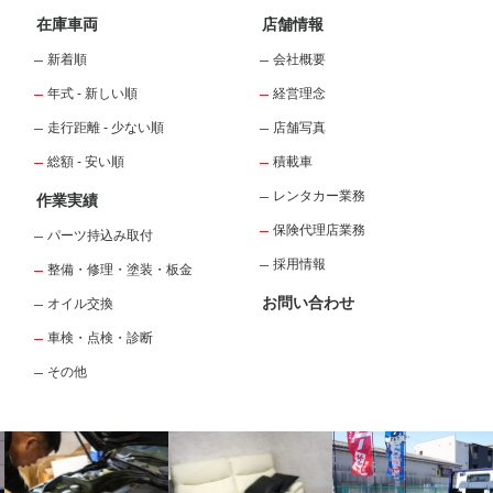
在庫車両
店舗情報
新着順
会社概要
年式 - 新しい順
経営理念
走行距離 - 少ない順
店舗写真
総額 - 安い順
積載車
レンタカー業務
作業実績
保険代理店業務
パーツ持込み取付
採用情報
整備・修理・塗装・板金
お問い合わせ
オイル交換
車検・点検・診断
その他