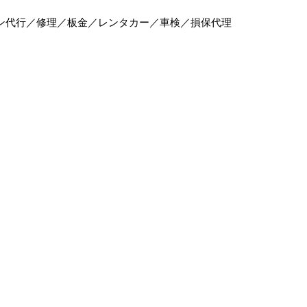
ン代行／修理／板金／レンタカー／車検／損保代理