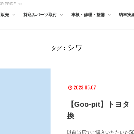
RIDE.inc
両販売
持込みパーツ取付
車検・修理・整備
納車実
シワ
タグ：
2023.05.07
【Goo-pit】ト
換
以前当店でご購入いただいた5