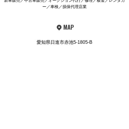
新車販売／中古車販売／オークション代行／修理／板金／レンタカ
ー／車検／損保代理店業
MAP
愛知県日進市赤池5-1805-B