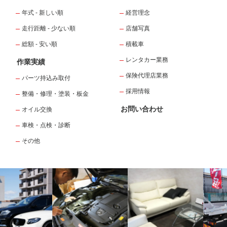
年式 - 新しい順
経営理念
走行距離 - 少ない順
店舗写真
総額 - 安い順
積載車
レンタカー業務
作業実績
保険代理店業務
パーツ持込み取付
採用情報
整備・修理・塗装・板金
お問い合わせ
オイル交換
車検・点検・診断
その他