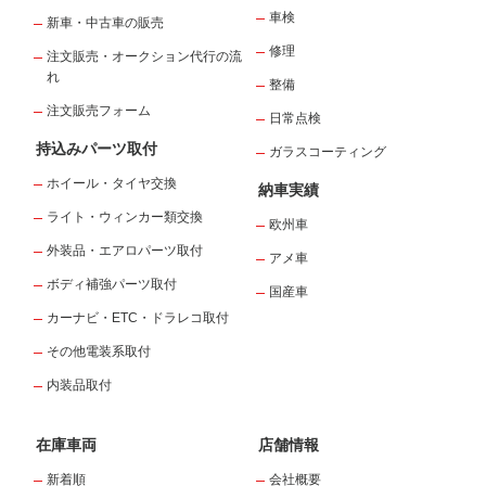
車検
新車・中古車の販売
修理
注文販売・オークション代行の流
れ
整備
注文販売フォーム
日常点検
持込みパーツ取付
ガラスコーティング
ホイール・タイヤ交換
納車実績
ライト・ウィンカー類交換
欧州車
外装品・エアロパーツ取付
アメ車
ボディ補強パーツ取付
国産車
カーナビ・ETC・ドラレコ取付
その他電装系取付
内装品取付
在庫車両
店舗情報
新着順
会社概要