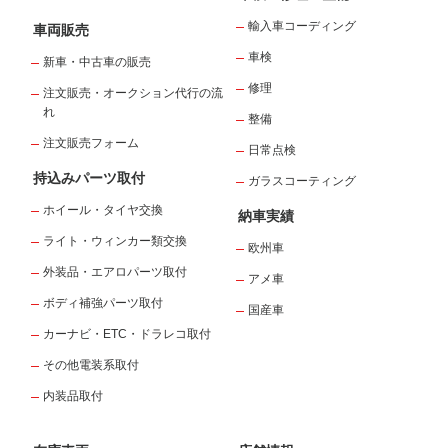
輸入車コーディング
車両販売
車検
新車・中古車の販売
修理
注文販売・オークション代行の流
れ
整備
注文販売フォーム
日常点検
持込みパーツ取付
ガラスコーティング
ホイール・タイヤ交換
納車実績
ライト・ウィンカー類交換
欧州車
外装品・エアロパーツ取付
アメ車
ボディ補強パーツ取付
国産車
カーナビ・ETC・ドラレコ取付
その他電装系取付
内装品取付