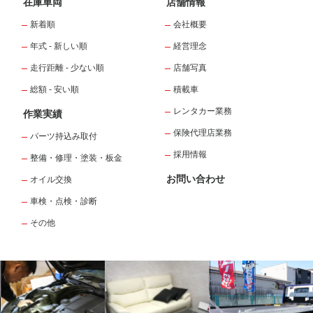
在庫車両
店舗情報
新着順
会社概要
年式 - 新しい順
経営理念
走行距離 - 少ない順
店舗写真
総額 - 安い順
積載車
レンタカー業務
作業実績
保険代理店業務
パーツ持込み取付
採用情報
整備・修理・塗装・板金
お問い合わせ
オイル交換
車検・点検・診断
その他