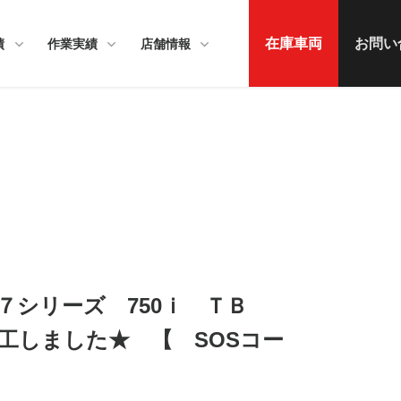
在庫車両
お問い
績
作業実績
店舗情報
W ７シリーズ 750ｉ ＴＢ
工しました★ 【 SOSコー