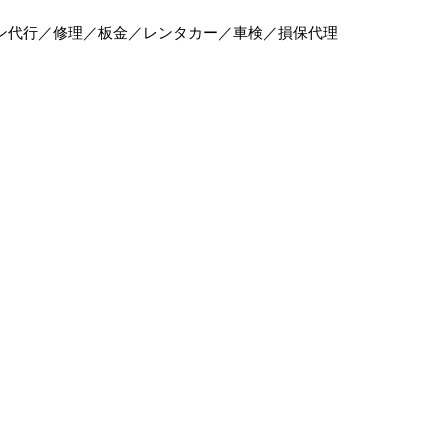
ン代行／修理／板金／レンタカー／車検／損保代理