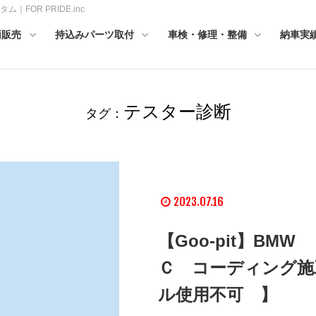
OR PRIDE.inc
両販売
持込みパーツ取付
車検・修理・整備
納車実
テスター診断
タグ：
2023.07.16
【Goo-pit】BM
Ｃ コーディング施
ル使用不可 】