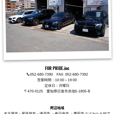
FOR PRIDE.inc
052-680-7390 FAX: 052-680-7392
営業時間：10:00～19:00
定休日：月曜日
〒470-0125
愛知県日進市赤池5-1805-B
周辺地域
名古屋市
・
尾張旭市
・
瀬戸市
・
春日井市
・
豊田市
などからも好ア