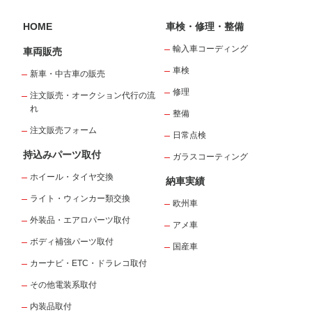
HOME
車検・修理・整備
輸入車コーディング
車両販売
車検
新車・中古車の販売
修理
注文販売・オークション代行の流
れ
整備
注文販売フォーム
日常点検
持込みパーツ取付
ガラスコーティング
ホイール・タイヤ交換
納車実績
ライト・ウィンカー類交換
欧州車
外装品・エアロパーツ取付
アメ車
ボディ補強パーツ取付
国産車
カーナビ・ETC・ドラレコ取付
その他電装系取付
内装品取付