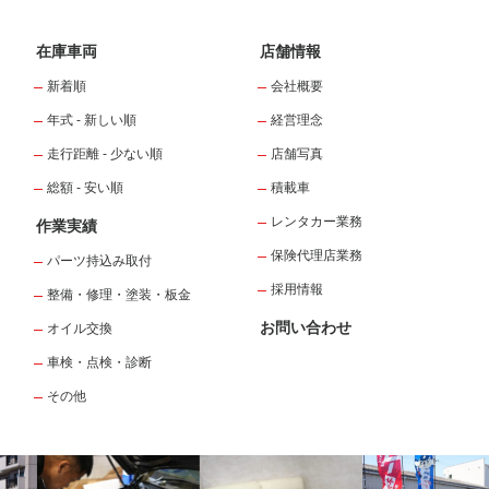
在庫車両
店舗情報
新着順
会社概要
年式 - 新しい順
経営理念
走行距離 - 少ない順
店舗写真
総額 - 安い順
積載車
レンタカー業務
作業実績
保険代理店業務
パーツ持込み取付
採用情報
整備・修理・塗装・板金
お問い合わせ
オイル交換
車検・点検・診断
その他