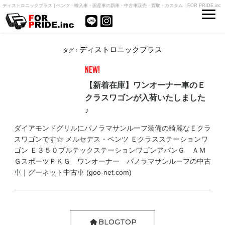
ディストロニックプラス | ベンツ・輸入車・国産車の新車・中古車販売・買取・カスタム｜FOR PRIDE.inc
ディストロニックプラス
タグ：
NEW!
【新着在庫】ワンオーナー車のＥ
クラスワゴンが入荷いたしました
♪
ダイアモンドグリルにパノラマサンルーフ装備の綺麗なＥクラ
スワゴンです☆ メルセデス・ベンツ Ｅクラスステーションワ
ゴン Ｅ３５０ブルテックステーションワゴンアバンＧ ＡＭ
ＧスポーツＰＫＧ ワンオーナー パノラマサンルーフの中古
車｜グーネット中古車 (goo-net.com)
BLOGTOP