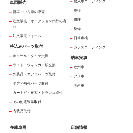
輸入車コーディング
車両販売
車検
新車・中古車の販売
修理
注文販売・オークション代行の流
れ
整備
注文販売フォーム
日常点検
持込みパーツ取付
ガラスコーティング
ホイール・タイヤ交換
納車実績
ライト・ウィンカー類交換
欧州車
外装品・エアロパーツ取付
アメ車
ボディ補強パーツ取付
国産車
カーナビ・ETC・ドラレコ取付
その他電装系取付
内装品取付
在庫車両
店舗情報