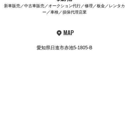
新車販売／中古車販売／オークション代行／修理／板金／レンタカ
ー／車検／損保代理店業
MAP
愛知県日進市赤池5-1805-B