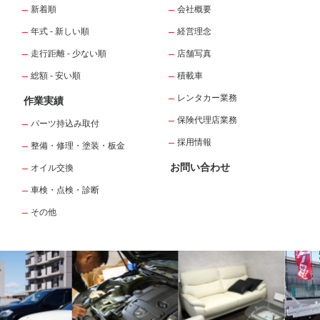
新着順
会社概要
年式 - 新しい順
経営理念
走行距離 - 少ない順
店舗写真
総額 - 安い順
積載車
レンタカー業務
作業実績
保険代理店業務
パーツ持込み取付
採用情報
整備・修理・塗装・板金
お問い合わせ
オイル交換
車検・点検・診断
その他