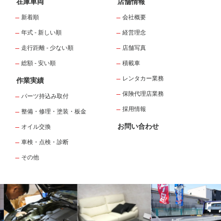
在庫車両
店舗情報
新着順
会社概要
年式 - 新しい順
経営理念
走行距離 - 少ない順
店舗写真
総額 - 安い順
積載車
レンタカー業務
作業実績
保険代理店業務
パーツ持込み取付
採用情報
整備・修理・塗装・板金
お問い合わせ
オイル交換
車検・点検・診断
その他