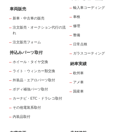
輸入車コーディング
車両販売
車検
新車・中古車の販売
修理
注文販売・オークション代行の流
れ
整備
注文販売フォーム
日常点検
持込みパーツ取付
ガラスコーティング
ホイール・タイヤ交換
納車実績
ライト・ウィンカー類交換
欧州車
外装品・エアロパーツ取付
アメ車
ボディ補強パーツ取付
国産車
カーナビ・ETC・ドラレコ取付
その他電装系取付
内装品取付