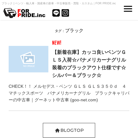
ブラック | ベンツ・輸入車・国産車の新車・中古車販売・買取・カスタム｜FOR PRIDE.inc
ブラック
タグ：
NEW!
【新着在庫】カッコ良いベンツＧ
ＬＳ入荷☆パナメリカーナグリル
装着のブラックアウト仕様です☆
シルバー＆ブラック☆
CHECK！！ メルセデス・ベンツ ＧＬＳ ＧＬＳ３５０ｄ ４
マチックスポーツ パナメリカーナグリル ブラックキャリパ
ーの中古車｜グーネット中古車 (goo-net.com)
BLOGTOP