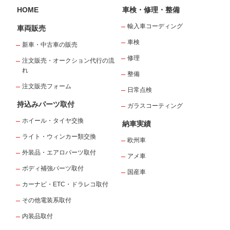
HOME
車検・修理・整備
輸入車コーディング
車両販売
車検
新車・中古車の販売
修理
注文販売・オークション代行の流
れ
整備
注文販売フォーム
日常点検
持込みパーツ取付
ガラスコーティング
ホイール・タイヤ交換
納車実績
ライト・ウィンカー類交換
欧州車
外装品・エアロパーツ取付
アメ車
ボディ補強パーツ取付
国産車
カーナビ・ETC・ドラレコ取付
その他電装系取付
内装品取付