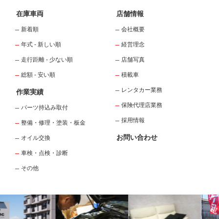
在庫車両
店舗情報
新着順
会社概要
年式 - 新しい順
経営理念
走行距離 - 少ない順
店舗写真
総額 - 安い順
積載車
レンタカー業務
作業実績
保険代理店業務
パーツ持込み取付
採用情報
整備・修理・塗装・板金
お問い合わせ
オイル交換
車検・点検・診断
その他