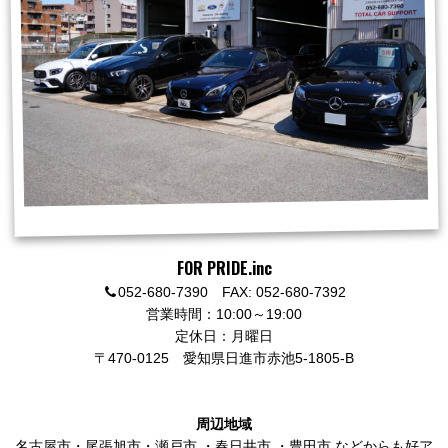
FOR PRIDE.inc
052-680-7390 FAX: 052-680-7392
営業時間：10:00～19:00
定休日：月曜日
〒470-0125
愛知県日進市赤池5-1805-B
周辺地域
名古屋市
・
尾張旭市
・
瀬戸市
・
春日井市
・
豊田市
などからも好ア