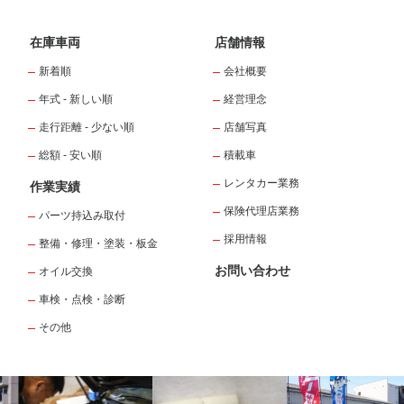
在庫車両
店舗情報
新着順
会社概要
年式 - 新しい順
経営理念
走行距離 - 少ない順
店舗写真
総額 - 安い順
積載車
レンタカー業務
作業実績
保険代理店業務
パーツ持込み取付
採用情報
整備・修理・塗装・板金
お問い合わせ
オイル交換
車検・点検・診断
その他