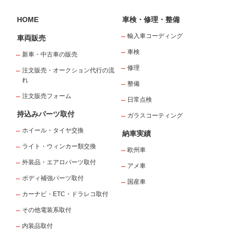
HOME
車検・修理・整備
輸入車コーディング
車両販売
車検
新車・中古車の販売
修理
注文販売・オークション代行の流
れ
整備
注文販売フォーム
日常点検
持込みパーツ取付
ガラスコーティング
ホイール・タイヤ交換
納車実績
ライト・ウィンカー類交換
欧州車
外装品・エアロパーツ取付
アメ車
ボディ補強パーツ取付
国産車
カーナビ・ETC・ドラレコ取付
その他電装系取付
内装品取付