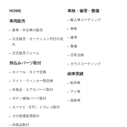
HOME
車検・修理・整備
輸入車コーディング
車両販売
車検
新車・中古車の販売
修理
注文販売・オークション代行の流
れ
整備
注文販売フォーム
日常点検
持込みパーツ取付
ガラスコーティング
ホイール・タイヤ交換
納車実績
ライト・ウィンカー類交換
欧州車
外装品・エアロパーツ取付
アメ車
ボディ補強パーツ取付
国産車
カーナビ・ETC・ドラレコ取付
その他電装系取付
内装品取付