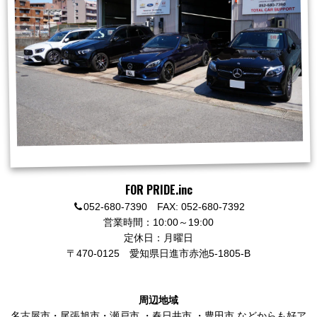
FOR PRIDE.inc
052-680-7390 FAX: 052-680-7392
営業時間：10:00～19:00
定休日：月曜日
〒470-0125
愛知県日進市赤池5-1805-B
周辺地域
名古屋市
・
尾張旭市
・
瀬戸市
・
春日井市
・
豊田市
などからも好ア