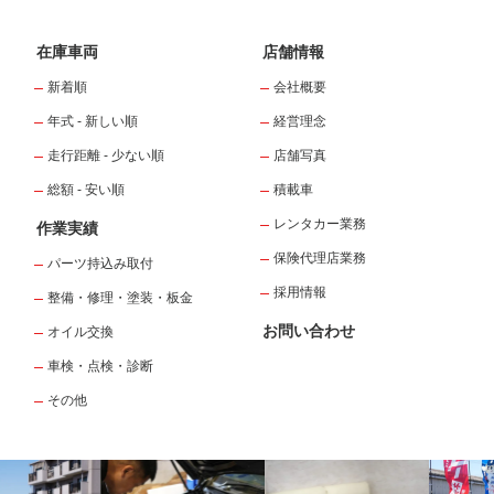
在庫車両
店舗情報
新着順
会社概要
年式 - 新しい順
経営理念
走行距離 - 少ない順
店舗写真
総額 - 安い順
積載車
レンタカー業務
作業実績
保険代理店業務
パーツ持込み取付
採用情報
整備・修理・塗装・板金
お問い合わせ
オイル交換
車検・点検・診断
その他