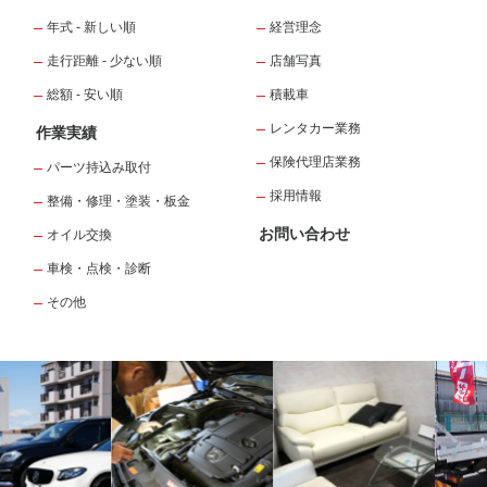
年式 - 新しい順
経営理念
走行距離 - 少ない順
店舗写真
総額 - 安い順
積載車
レンタカー業務
作業実績
保険代理店業務
パーツ持込み取付
採用情報
整備・修理・塗装・板金
お問い合わせ
オイル交換
車検・点検・診断
その他