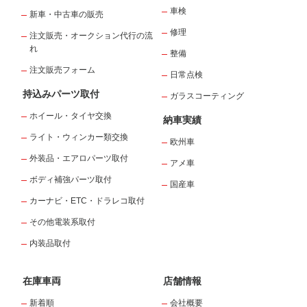
車検
新車・中古車の販売
修理
注文販売・オークション代行の流
れ
整備
注文販売フォーム
日常点検
持込みパーツ取付
ガラスコーティング
ホイール・タイヤ交換
納車実績
ライト・ウィンカー類交換
欧州車
外装品・エアロパーツ取付
アメ車
ボディ補強パーツ取付
国産車
カーナビ・ETC・ドラレコ取付
その他電装系取付
内装品取付
在庫車両
店舗情報
新着順
会社概要