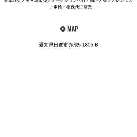
新車販売／中古車販売／オークション代行／修理／板金／レンタカ
ー／車検／損保代理店業
MAP
愛知県日進市赤池5-1805-B