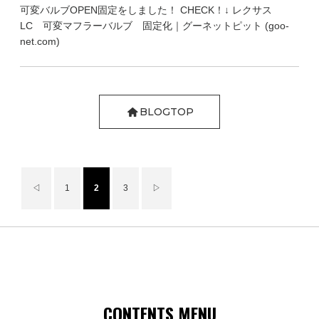
可変バルブOPEN固定をしました！ CHECK！↓ レクサス
LC 可変マフラーバルブ 固定化｜グーネットピット (goo-
net.com)
BLOGTOP
◁
1
2
3
▷
CONTENTS MENU