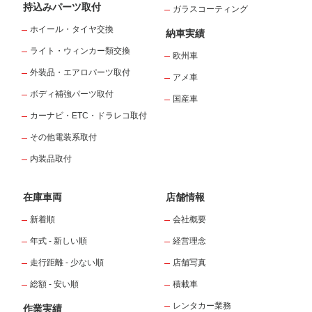
持込みパーツ取付
ガラスコーティング
ホイール・タイヤ交換
納車実績
ライト・ウィンカー類交換
欧州車
外装品・エアロパーツ取付
アメ車
ボディ補強パーツ取付
国産車
カーナビ・ETC・ドラレコ取付
その他電装系取付
内装品取付
在庫車両
店舗情報
新着順
会社概要
年式 - 新しい順
経営理念
走行距離 - 少ない順
店舗写真
総額 - 安い順
積載車
レンタカー業務
作業実績