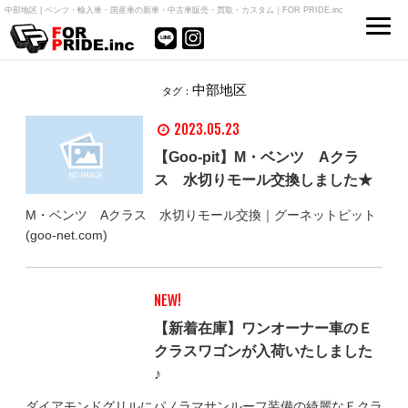
中部地区 | ベンツ・輸入車・国産車の新車・中古車販売・買取・カスタム｜FOR PRIDE.inc
中部地区
タグ：
2023.05.23
【Goo-pit】M・ベンツ Aクラ
ス 水切りモール交換しました★
M・ベンツ Aクラス 水切りモール交換｜グーネットピット
(goo-net.com)
NEW!
【新着在庫】ワンオーナー車のＥ
クラスワゴンが入荷いたしました
♪
ダイアモンドグリルにパノラマサンルーフ装備の綺麗なＥクラ