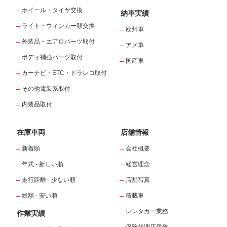
ホイール・タイヤ交換
納車実績
ライト・ウィンカー類交換
欧州車
外装品・エアロパーツ取付
アメ車
ボディ補強パーツ取付
国産車
カーナビ・ETC・ドラレコ取付
その他電装系取付
内装品取付
在庫車両
店舗情報
新着順
会社概要
年式 - 新しい順
経営理念
走行距離 - 少ない順
店舗写真
総額 - 安い順
積載車
レンタカー業務
作業実績