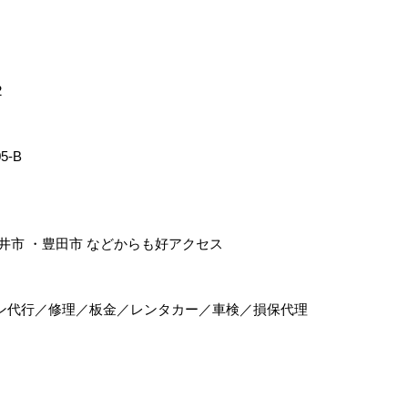
2
5-B
井市
・
豊田市
などからも好アクセス
ン代行／修理／板金／レンタカー／車検／損保代理