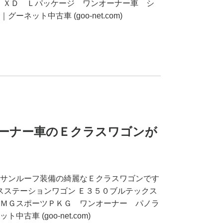
３０ ＸＤ Ｌパッケージ ワンオーナー車 シ
ネット中古車 (goo-net.com)
ーナー車のＥクラスワゴンが
♪
サンルーフ装備の綺麗なＥクラスワゴンです
ラスステーションワゴン Ｅ３５０ブルテックス
ＭＧスポーツＰＫＧ ワンオーナー パノラ
車 (goo-net.com)