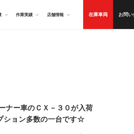
在庫車両
お問い
績
作業実績
店舗情報
ーナー車のＣＸ－３０が入荷
プション多数の一台です☆