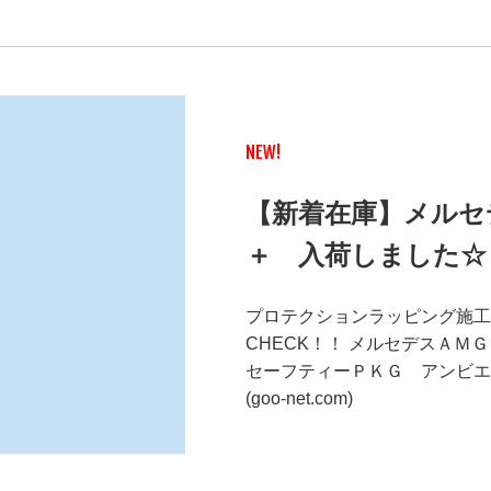
NEW!
【新着在庫】メルセデ
＋ 入荷しました☆
プロテクションラッピング施工
CHECK！！ メルセデスＡＭ
セーフティーＰＫＧ アンビエ
(goo-net.com)