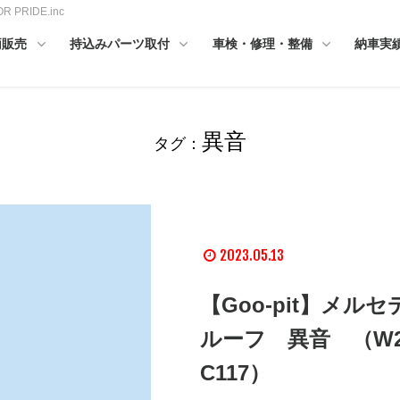
RIDE.inc
両販売
持込みパーツ取付
車検・修理・整備
納車実
異音
タグ：
2023.05.13
【Goo-pit】メ
ルーフ 異音 （W20
C117）