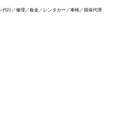
ン代行／修理／板金／レンタカー／車検／損保代理