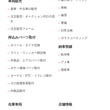
輸入車コーディング
車両販売
車検
新車・中古車の販売
修理
注文販売・オークション代行の流
れ
整備
注文販売フォーム
日常点検
持込みパーツ取付
ガラスコーティング
ホイール・タイヤ交換
納車実績
ライト・ウィンカー類交換
欧州車
外装品・エアロパーツ取付
アメ車
ボディ補強パーツ取付
国産車
カーナビ・ETC・ドラレコ取付
その他電装系取付
内装品取付
在庫車両
店舗情報