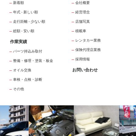
新着順
会社概要
年式 - 新しい順
経営理念
走行距離 - 少ない順
店舗写真
総額 - 安い順
積載車
レンタカー業務
作業実績
保険代理店業務
パーツ持込み取付
採用情報
整備・修理・塗装・板金
お問い合わせ
オイル交換
車検・点検・診断
その他