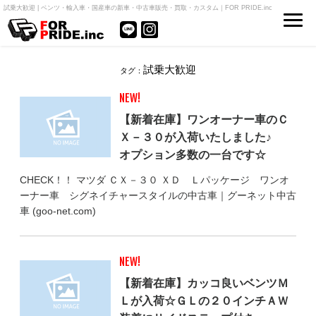
試乗大歓迎 | ベンツ・輸入車・国産車の新車・中古車販売・買取・カスタム｜FOR PRIDE.inc
試乗大歓迎
タグ：
NEW!
【新着在庫】ワンオーナー車のＣ
Ｘ－３０が入荷いたしました♪
オプション多数の一台です☆
CHECK！！ マツダ ＣＸ－３０ ＸＤ Ｌパッケージ ワンオ
ーナー車 シグネイチャースタイルの中古車｜グーネット中古
車 (goo-net.com)
NEW!
【新着在庫】カッコ良いベンツＭ
Ｌが入荷☆ＧＬの２０インチＡＷ