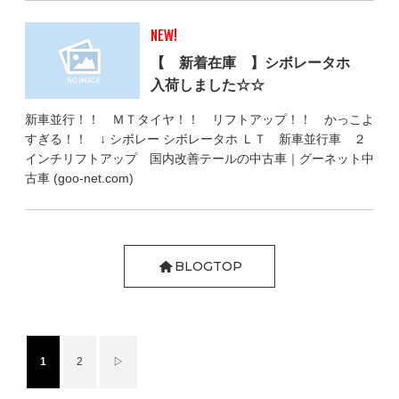
NEW!
【 新着在庫 】シボレータホ
入荷しました☆☆
新車並行！！ ＭＴタイヤ！！ リフトアップ！！ かっこよ
すぎる！！ ↓ シボレー シボレータホ ＬＴ 新車並行車 ２
インチリフトアップ 国内改善テールの中古車｜グーネット中
古車 (goo-net.com)
BLOGTOP
1
2
▷