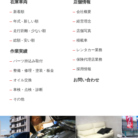
在庫車両
店舗情報
新着順
会社概要
年式 - 新しい順
経営理念
走行距離 - 少ない順
店舗写真
総額 - 安い順
積載車
レンタカー業務
作業実績
保険代理店業務
パーツ持込み取付
採用情報
整備・修理・塗装・板金
お問い合わせ
オイル交換
車検・点検・診断
その他