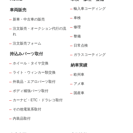
輸入車コーディング
車両販売
車検
新車・中古車の販売
修理
注文販売・オークション代行の流
れ
整備
注文販売フォーム
日常点検
持込みパーツ取付
ガラスコーティング
ホイール・タイヤ交換
納車実績
ライト・ウィンカー類交換
欧州車
外装品・エアロパーツ取付
アメ車
ボディ補強パーツ取付
国産車
カーナビ・ETC・ドラレコ取付
その他電装系取付
内装品取付