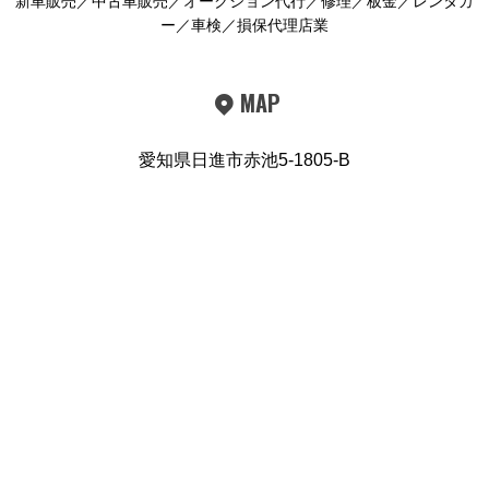
新車販売／中古車販売／オークション代行／修理／板金／レンタカ
ー／車検／損保代理店業
MAP
愛知県日進市赤池5-1805-B