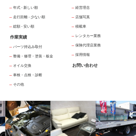
年式 - 新しい順
経営理念
走行距離 - 少ない順
店舗写真
総額 - 安い順
積載車
レンタカー業務
作業実績
保険代理店業務
パーツ持込み取付
採用情報
整備・修理・塗装・板金
お問い合わせ
オイル交換
車検・点検・診断
その他