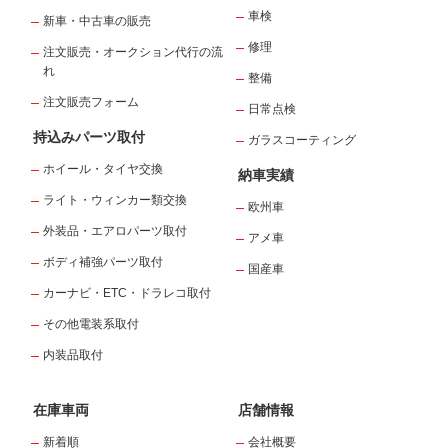
車検
新車・中古車の販売
修理
注文販売・オークション代行の流
れ
整備
注文販売フォーム
日常点検
持込みパーツ取付
ガラスコーティング
ホイール・タイヤ交換
納車実績
ライト・ウィンカー類交換
欧州車
外装品・エアロパーツ取付
アメ車
ボディ補強パーツ取付
国産車
カーナビ・ETC・ドラレコ取付
その他電装系取付
内装品取付
在庫車両
店舗情報
新着順
会社概要